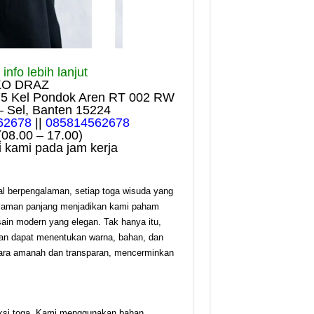
nfo lebih lanjut
KO DRAZ
75 Kel Pondok Aren RT 002 RW
– Sel, Banten 15224
62678
||
085814562678
(08.00 – 17.00)
 kami pada jam kerja
l berpengalaman, setiap toga wisuda yang
ngalaman panjang menjadikan kami paham
sain modern yang elegan. Tak hanya itu,
gan dapat menentukan warna, bahan, dan
cara amanah dan transparan, mencerminkan
duksi toga. Kami menggunakan bahan