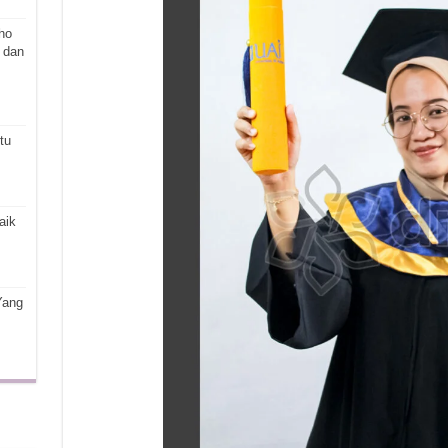
ho
 dan
tu
aik
Yang