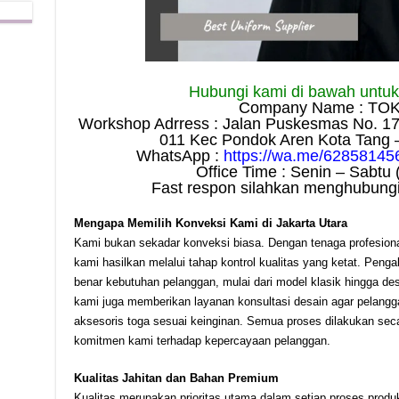
Hubungi kami di bawah untuk i
Company Name : TO
Workshop Adrress : Jalan Puskesmas No. 1
011 Kec Pondok Aren Kota Tang 
WhatsApp :
https://wa.me/62858145
Office Time : Senin – Sabtu 
Fast respon silahkan menghubungi
Mengapa Memilih Konveksi Kami di Jakarta Utara
Kami bukan sekadar konveksi biasa. Dengan tenaga profesiona
kami hasilkan melalui tahap kontrol kualitas yang ketat. Pe
benar kebutuhan pelanggan, mulai dari model klasik hingga de
kami juga memberikan layanan konsultasi desain agar pelang
aksesoris toga sesuai keinginan. Semua proses dilakukan se
komitmen kami terhadap kepercayaan pelanggan.
Kualitas Jahitan dan Bahan Premium
Kualitas merupakan prioritas utama dalam setiap proses pro