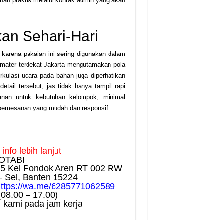
an praktis melalui kontak admin yang akan
an Sehari-Hari
karena pakaian ini sering digunakan dalam
mamater terdekat Jakarta mengutamakan pola
rkulasi udara pada bahan juga diperhatikan
tail tersebut, jas tidak hanya tampil rapi
anan untuk kebutuhan kelompok, minimal
 pemesanan yang mudah dan responsif.
nfo lebih lanjut
OTABI
75 Kel Pondok Aren RT 002 RW
– Sel, Banten 15224
https://wa.me/6285771062589
(08.00 – 17.00)
 kami pada jam kerja