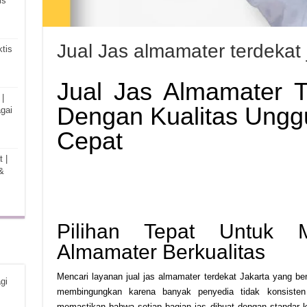
is
Jual Jas almamater terdekat 
tis
Jual Jas Almamater T
|
Dengan Kualitas Ungg
gai
Cepat
 |
&
Pilihan Tepat Untuk 
Almamater Berkualitas
Mencari layanan jual jas almamater terdekat Jakarta yang ben
gi
membingungkan karena banyak penyedia tidak konsisten 
memastikan bahwa setiap bagian jas dibuat dengan standar k