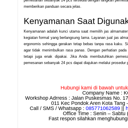
pemesanan sebanyak 24 pcs tersedia dengan langkah pemesan
memberikan panduan secara jelas.
Kenyamanan Saat Digunak
Kenyamanan adalah kunci utama saat memilih jas almamater 
kegiatan formal yang berlangsung lama. Layanan jual jas al
ergonomis sehingga gerakan tetap bebas tanpa rasa kaku. Si
agar tidak menimbulkan rasa panas. Dengan perhatian pada de
tetapi juga enak dipakai. Jika Anda membutuhkan pemes
pemesanan sebanyak 24 pcs dapat diajukan melalui prosedur
Hubungi kami di bawah untuk i
Company Name : K
Workshop Adrress : Jalan Puskesmas No. 1
011 Kec Pondok Aren Kota Tang 
Call / SMS / Whatsapp :
085771062589
||
Office Time : Senin – Sabtu 
Fast respon silahkan menghubungi