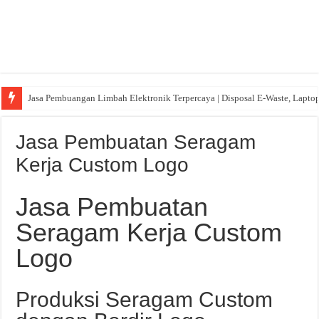
Jasa Pembuangan Limbah Elektronik Terpercaya | Disposal E-Waste, Lapto
Persewaan Meja Kursi Terdekat: Solusi Praktis untuk Acara Anda
Jasa Pembuatan Seragam
Kerja Custom Logo
Jasa Pembuatan
Seragam Kerja Custom
Logo
Produksi Seragam Custom