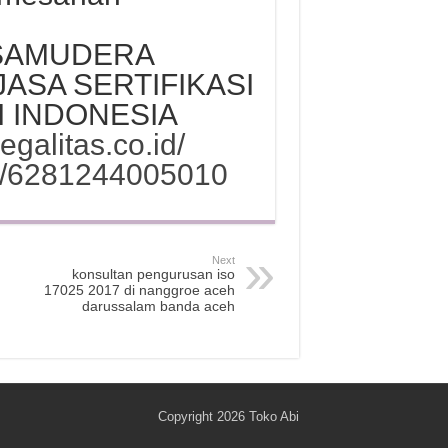
 SAMUDERA
JASA SERTIFIKASI
I INDONESIA
legalitas.co.id/
me/6281244005010
Next
konsultan pengurusan iso
17025 2017 di nanggroe aceh
darussalam banda aceh
Copyright 2026
Toko Abi