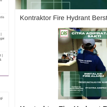
is
Kontraktor Fire Hydrant Bers
tis
|
gai
 |
&
gi