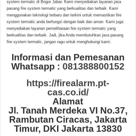
system termatic di Bogor Jabar. Kami menyediakan layanan jasa
pasang fire system termatic yang berkualitas dan terbaik. Kami
menggunakan teknologi terbaru dan terkini untuk memastikan fire
system termatic anda berfungsi dengan baik dan aman. Kami juga
menyediakan layanan pemeliharaan fire system termatic yang
berkualitas dan terbaik. Jadi, jika Anda membutuhkan jasa pasang
fire system termatic, jangan ragu untuk menghubungi kami.
Informasi dan Pemesanan
Whatsapp :
081388800152
https://firealarm.pt-
cas.co.id/
Alamat
Jl. Tanah Merdeka VI No.37,
Rambutan Ciracas, Jakarta
Timur, DKI Jakarta 13830