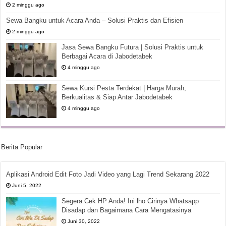
2 minggu ago
Sewa Bangku untuk Acara Anda – Solusi Praktis dan Efisien
2 minggu ago
Jasa Sewa Bangku Futura | Solusi Praktis untuk
Berbagai Acara di Jabodetabek
4 minggu ago
Sewa Kursi Pesta Terdekat | Harga Murah,
Berkualitas & Siap Antar Jabodetabek
4 minggu ago
Berita Popular
Aplikasi Android Edit Foto Jadi Video yang Lagi Trend Sekarang 2022
Juni 5, 2022
Segera Cek HP Anda! Ini lho Cirinya Whatsapp
Disadap dan Bagaimana Cara Mengatasinya
Juni 30, 2022