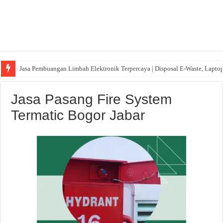
Jasa Pembuangan Limbah Elektronik Terpercaya | Disposal E-Waste, Lapto
Jasa Pasang Fire System
Termatic Bogor Jabar