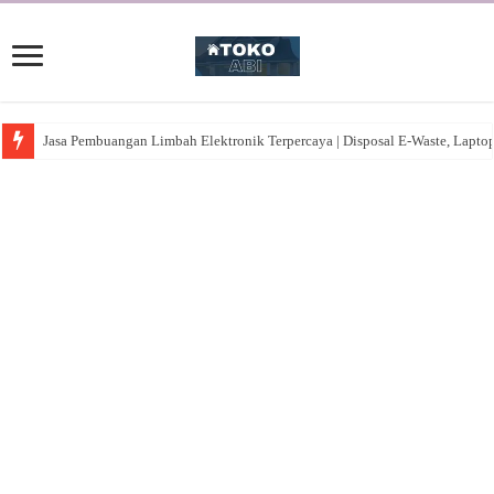
Jasa Pembuangan Limbah Elektronik Terpercaya | Disposal E-Waste, Lapto