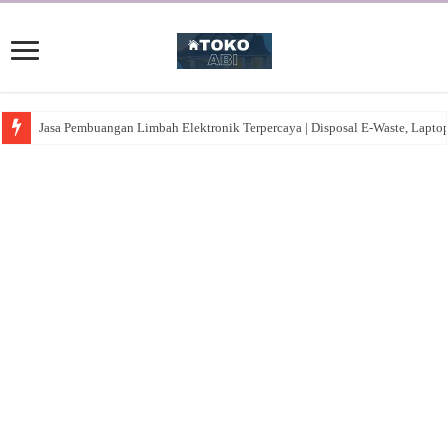
Jasa Pembuangan Limbah Elektronik Terpercaya | Disposal E-Waste, Lapto