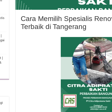
is
Cara Memilih Spesialis Ren
tis
Terbaik di Tangerang
|
gai
 |
&
gi