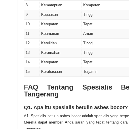
8
Kemampuan
Kompeten
9
Kepuasan
Tinggi
10
Ketepatan
Tepat
11
Keamanan
Aman
12
Ketelitian
Tinggi
13
Keramahan
Tinggi
14
Ketepatan
Tepat
15
Kerahasiaan
Terjamin
FAQ Tentang Spesialis Be
Tangerang
Q1. Apa itu spesialis betulin asbes bocor?
A1. Spesialis betulin asbes bocor adalah spesialis yang be
Mereka dapat memberi Anda saran yang tepat tentang cara 
Tangerang.