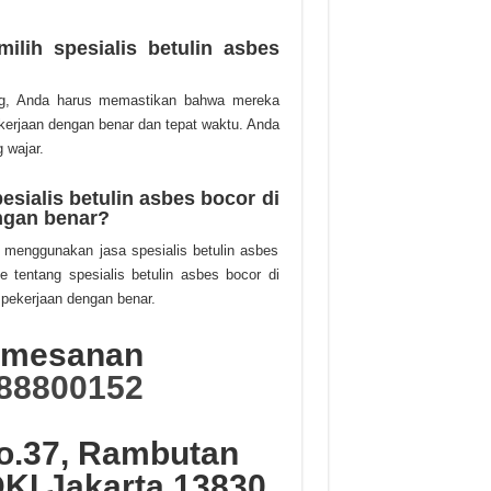
ilih spesialis betulin asbes
ang, Anda harus memastikan bahwa mereka
erjaan dengan benar dan tepat waktu. Anda
 wajar.
ialis betulin asbes bocor di
ngan benar?
h menggunakan jasa spesialis betulin asbes
 tentang spesialis betulin asbes bocor di
pekerjaan dengan benar.
Pemesanan
88800152
No.37, Rambutan
DKI Jakarta 13830