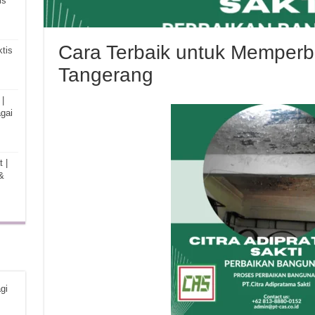
is
Cara Terbaik untuk Memperba
tis
Tangerang
|
gai
 |
&
gi