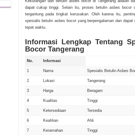
Kekurangan dari betulin asbes bocor di Tangerang adalah ba
dapat cukup tinggi. Selain itu, proses betulin asbes boco
tergantung pada tingkat kerusakan. Oleh karena itu, pent
spesialis betulin asbes bocor yang berpengalaman dan dapat
tepat waktu.
Informasi Lengkap Tentang Sp
Bocor Tangerang
No.
Informasi
1
Nama
Spesialis Betulin Asbes B
2
Lokasi
Tangerang
3
Harga
Beragam
4
Kualitas
Tinggi
5
Ketersediaan
Tersedia
6
Keahlian
Ahli
7
Keramahan
Tinggi