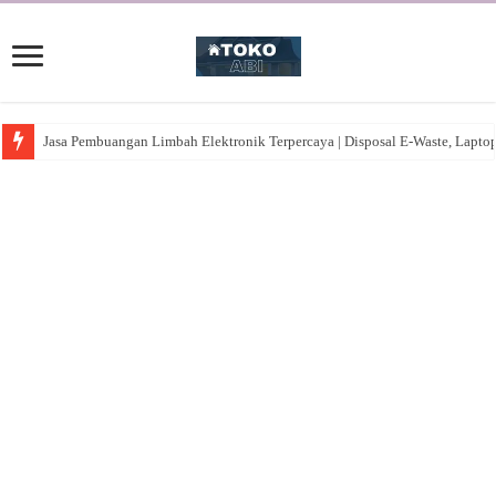
Jasa Pembuangan Limbah Elektronik Terpercaya | Disposal E-Waste, Lapto