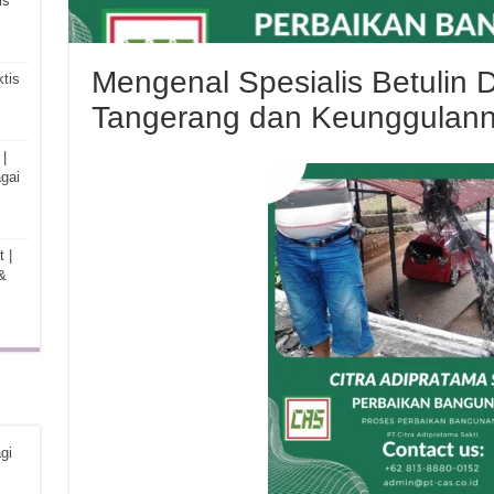
is
Mengenal Spesialis Betulin
tis
Tangerang dan Keunggulan
|
gai
 |
&
gi