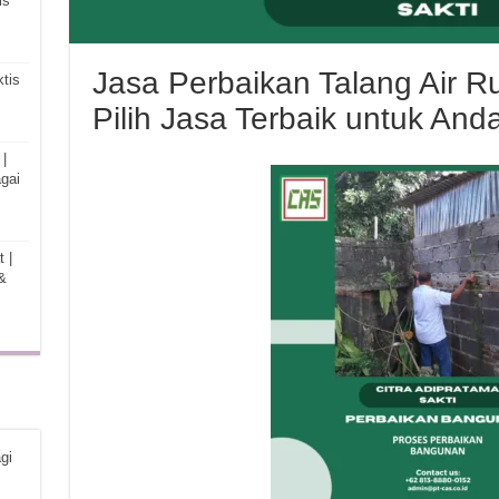
is
Jasa Perbaikan Talang Air 
tis
Pilih Jasa Terbaik untuk Anda
|
gai
 |
&
gi