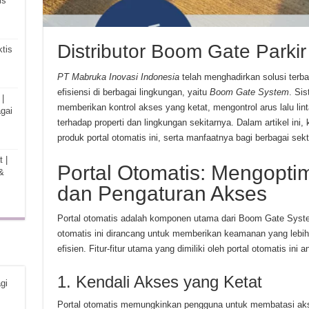
is
Distributor Boom Gate Parkir
tis
PT Mabruka Inovasi Indonesia
telah menghadirkan solusi ter
efisiensi di berbagai lingkungan, yaitu
Boom Gate System
. Si
|
memberikan kontrol akses yang ketat, mengontrol arus lalu li
gai
terhadap properti dan lingkungan sekitarnya. Dalam artikel ini,
produk portal otomatis ini, serta manfaatnya bagi berbagai sekt
 |
Portal Otomatis: Mengopt
&
dan Pengaturan Akses
Portal otomatis adalah komponen utama dari Boom Gate Syste
otomatis ini dirancang untuk memberikan keamanan yang lebih
efisien. Fitur-fitur utama yang dimiliki oleh portal otomatis ini an
1. Kendali Akses yang Ketat
gi
Portal otomatis memungkinkan pengguna untuk membatasi aks