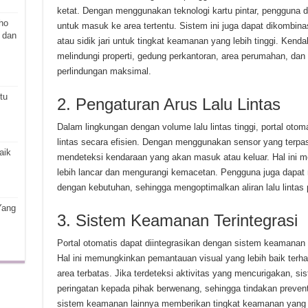
ketat. Dengan menggunakan teknologi kartu pintar, pengguna d
ho
untuk masuk ke area tertentu. Sistem ini juga dapat dikombin
 dan
atau sidik jari untuk tingkat keamanan yang lebih tinggi. Kenda
melindungi properti, gedung perkantoran, area perumahan, da
perlindungan maksimal.
tu
2. Pengaturan Arus Lalu Lintas
Dalam lingkungan dengan volume lalu lintas tinggi, portal oto
lintas secara efisien. Dengan menggunakan sensor yang terpasa
aik
mendeteksi kendaraan yang akan masuk atau keluar. Hal ini m
lebih lancar dan mengurangi kemacetan. Pengguna juga dapat 
dengan kebutuhan, sehingga mengoptimalkan aliran lalu lintas 
Yang
3. Sistem Keamanan Terintegrasi
Portal otomatis dapat diintegrasikan dengan sistem keamanan 
Hal ini memungkinkan pemantauan visual yang lebih baik ter
area terbatas. Jika terdeteksi aktivitas yang mencurigakan, 
peringatan kepada pihak berwenang, sehingga tindakan preventi
sistem keamanan lainnya memberikan tingkat keamanan yang leb