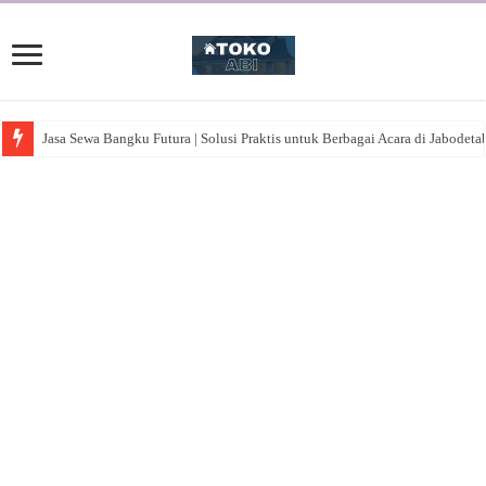
Jasa Sewa Bangku Futura | Solusi Praktis untuk Berbagai Acara di Jabodeta