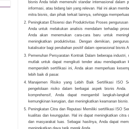
bisnis Anda telah memenuhi standar internasional dalam p
informasi, atau bidang lain yang relevan. Hal ini akan mem
mitra bisnis, dan pihak terkait lainnya, sehingga memperlua
Peningkatan Efisiensi dan Produktivitas Proses pengurusan
Anda untuk melakukan analisis mendalam terhadap prose
Anda akan menemukan cara-cara baru untuk meningka
meningkatkan produktivitas. Dengan demikian, pengurus
katalisator bagi perubahan positif dalam operasional bisnis 
Pemenuhan Persyaratan Kontrak Dalam beberapa industri, me
mutlak untuk dapat mengikuti tender atau mendapatkan 
memperoleh sertifikasi ini, Anda akan memperluas kesemp
lebih baik di pasar.
Manajemen Risiko yang Lebih Baik Sertifikasi ISO Ser
pengelolaan risiko dalam berbagai aspek bisnis Anda.
komprehensif, Anda dapat mengambil langkah-langk
kemungkinan kerugian, dan meningkatkan keamanan bisnis
Peningkatan Citra dan Reputasi Memiliki sertifikasi ISO 
kualitas dan keunggulan. Hal ini dapat meningkatkan citra
dan masyarakat luas. Sebagai hasilnya, Anda dapat mem
meningkatkan daya tarik merek Anda.