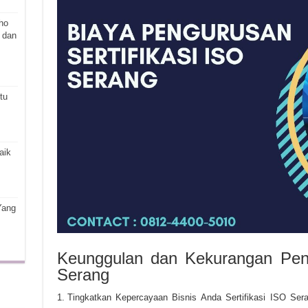
ho
 dan
tu
aik
Yang
Keunggulan dan Kekurangan Peng
Serang
Tingkatkan Kepercayaan Bisnis Anda Sertifikasi ISO Se