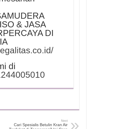
 SAMUDERA
ISO & JASA
ERPERCAYA DI
IA
legalitas.co.id/
i di
81244005010
Next
Cari Spesialis Betulin Kran Air