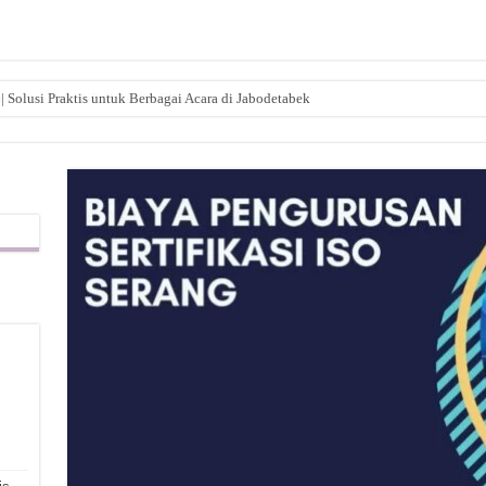
| Solusi Praktis untuk Berbagai Acara di Jabodetabek
,