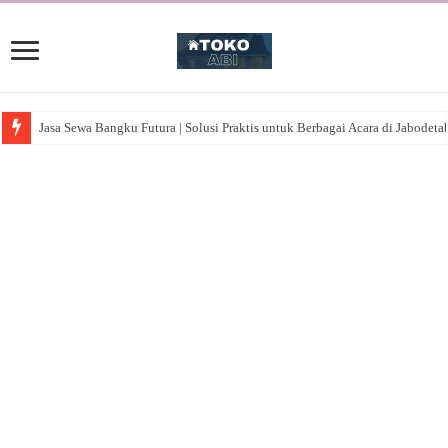
Jasa Sewa Bangku Futura | Solusi Praktis untuk Berbagai Acara di Jabodeta