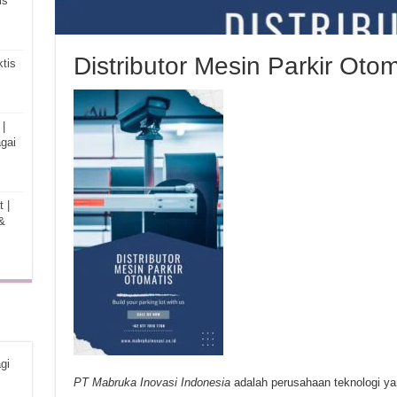
is
Distributor Mesin Parkir Oto
tis
|
gai
 |
&
gi
PT Mabruka Inovasi Indonesia
adalah perusahaan teknologi y