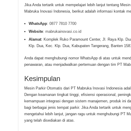
Jika Anda tertarik untuk mempelajari lebih lanjut tentang Mes
Mabruka Inovasi Indonesia, berikut adalah informasi kontak m
WhatsApp
:
0877 7810 7700
Website
:
mabrukainovasi.co.id
Alamat
: Komplek Ruko Paramount Center, Jl. Raya Klp. Du
Klp. Dua, Kec. Klp. Dua, Kabupaten Tangerang, Banten 158
Anda dapat menghubungi nomor WhatsApp di atas untuk mendap
penawaran, atau menjadwalkan pertemuan dengan tim PT Mabr
Kesimpulan
Mesin Parkir Otomatis dari PT Mabruka Inovasi Indonesia adala
Dengan keamanan tingkat tinggi, efisiensi operasional, penin
kemampuan integrasi dengan sistem manajemen, produk ini da
bagi berbagai jenis tempat parkir. Jika Anda tertarik untuk meng
mengetahui lebih lanjut, jangan ragu untuk menghubungi PT Ma
yang telah disediakan di atas.