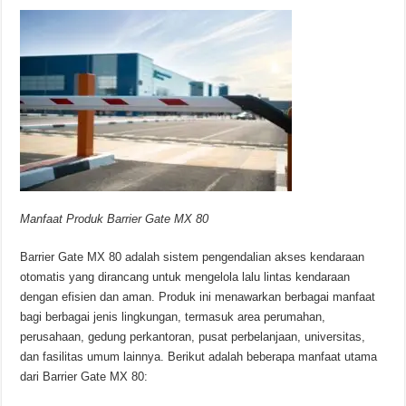
Manfaat Produk Barrier Gate MX 80
Barrier Gate MX 80 adalah sistem pengendalian akses kendaraan
otomatis yang dirancang untuk mengelola lalu lintas kendaraan
dengan efisien dan aman. Produk ini menawarkan berbagai manfaat
bagi berbagai jenis lingkungan, termasuk area perumahan,
perusahaan, gedung perkantoran, pusat perbelanjaan, universitas,
dan fasilitas umum lainnya. Berikut adalah beberapa manfaat utama
dari Barrier Gate MX 80: