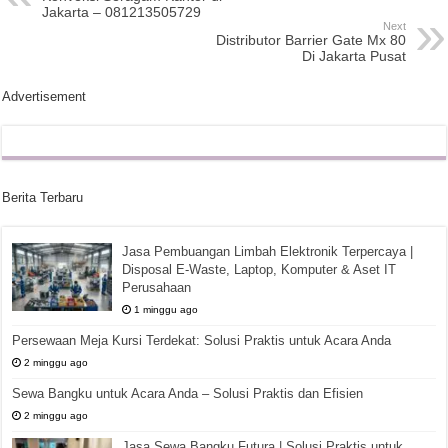
Jakarta – 081213505729
Next
Distributor Barrier Gate Mx 80
Di Jakarta Pusat
Advertisement
Berita Terbaru
Jasa Pembuangan Limbah Elektronik Terpercaya |
Disposal E-Waste, Laptop, Komputer & Aset IT
Perusahaan
1 minggu ago
Persewaan Meja Kursi Terdekat: Solusi Praktis untuk Acara Anda
2 minggu ago
Sewa Bangku untuk Acara Anda – Solusi Praktis dan Efisien
2 minggu ago
Jasa Sewa Bangku Futura | Solusi Praktis untuk