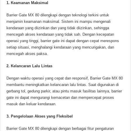
1. Keamanan Maksimal
Barrier Gate MX 80 dilengkapi dengan teknologi terkini untuk
menjamin keamanan maksimal. Sistem ini mampu mengenali
kendaraan yang diizinkan dan yang tidak diizinkan, sehingga
mencegah akses kendaraan yang tidak sah. Dengan kecepatan
operasi yang tinggi, barrier gate ini dapat dengan cepat merespons
setiap situasi, menghalangi kendaraan yang mencurigakan, dan
mencegah akses paksa.
2. Kelancaran Lalu Lintas
Dengan waktu operasi yang cepat dan responsif, Barrier Gate MX 80
membantu meningkatkan kelancaran lalu lintas. Saat digunakan di
gerbang tol, gedung parkir, atau pintu masuk fasilitas lainnya, barrier
gate ini dapat mengurangi kemacetan dan mempercepat proses
masuk dan keluar kendaraan.
3. Pengelolaan Akses yang Fleksibel
Barrier Gate MX 80 dilengkapi dengan berbagai fitur pengaturan