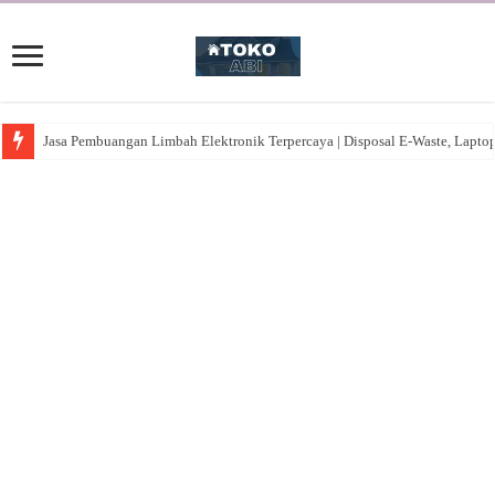
Jasa Pembuangan Limbah Elektronik Terpercaya | Disposal E-Waste, Lapto