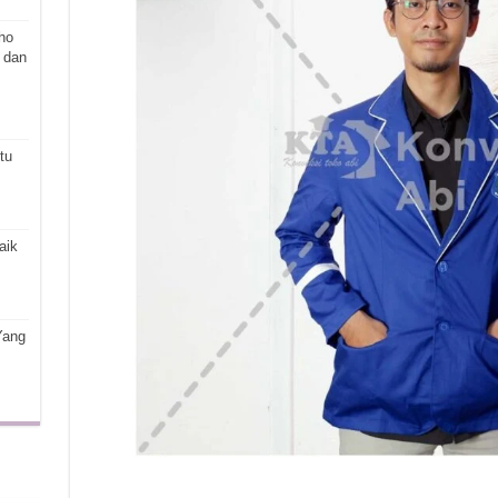
ho
 dan
tu
aik
Yang