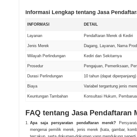
Informasi Lengkap tentang Jasa Pendaftar
INFORMASI
DETAIL
Layanan
Pendaftaran Merek di Kediri
Jenis Merek
Dagang, Layanan, Nama Produ
Wilayah Perlindungan
Kediri dan Sekitarnya
Prosedur
Pengajuan, Pemeriksaan, Pen
Durasi Perlindungan
10 tahun (dapat diperpanjang)
Biaya
Variabel tergantung jenis mer
Keuntungan Tambahan
Konsultasi Hukum, Pembarua
FAQ tentang Jasa Pendaftaran M
Apa saja persyaratan pendaftaran merek?
Persyarata
mengenai pemilik merek, jenis merek (kata, gambar, kombi
tercakup, serta dokumen-dokumen yang mendukung seperti 