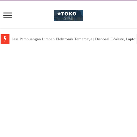
Jasa Pembuangan Limbah Elektronik Terpercaya | Disposal E-Waste, Lapto