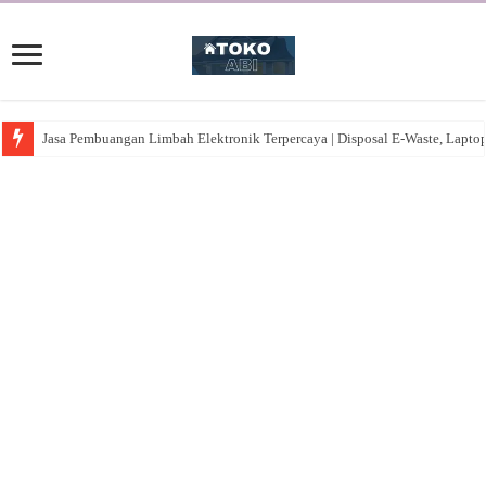
Jasa Pembuangan Limbah Elektronik Terpercaya | Disposal E-Waste, Lapto