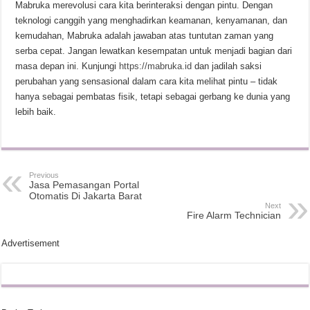
Mabruka merevolusi cara kita berinteraksi dengan pintu. Dengan
teknologi canggih yang menghadirkan keamanan, kenyamanan, dan
kemudahan, Mabruka adalah jawaban atas tuntutan zaman yang
serba cepat. Jangan lewatkan kesempatan untuk menjadi bagian dari
masa depan ini. Kunjungi
https://mabruka.id
dan jadilah saksi
perubahan yang sensasional dalam cara kita melihat pintu – tidak
hanya sebagai pembatas fisik, tetapi sebagai gerbang ke dunia yang
lebih baik.
Previous
Jasa Pemasangan Portal
Otomatis Di Jakarta Barat
Next
Fire Alarm Technician
Advertisement