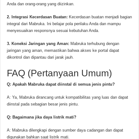
Anda dan orang-orang yang diizinkan.
2. Integrasi Kecerdasan Buatan:
Kecerdasan buatan menjadi bagian
integral dari Mabruka. Ini belajar pola perilaku Anda dan mampu
menyesuaikan responsnya sesuai kebutuhan Anda.
3. Koneksi Jaringan yang Aman:
Mabruka terhubung dengan
jaringan yang aman, memastikan bahwa akses ke portal dapat
dikontrol dan dipantau dari jarak jauh.
FAQ (Pertanyaan Umum)
Q: Apakah Mabruka dapat diinstal di semua jenis pintu?
A: Ya, Mabruka dirancang untuk kompatibilitas yang luas dan dapat
diinstal pada sebagian besar jenis pintu.
Q: Bagaimana jika daya listrik mati?
A: Mabruka dilengkapi dengan sumber daya cadangan dan dapat
digunakan bahkan saat listrik mati.