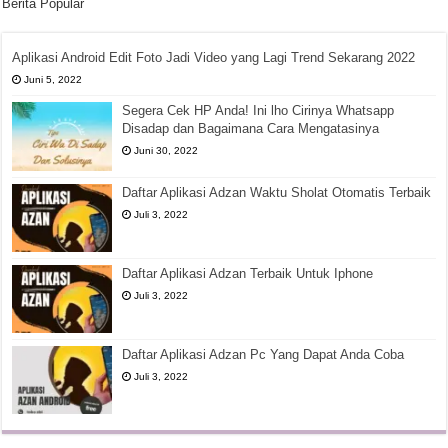
Berita Popular
Aplikasi Android Edit Foto Jadi Video yang Lagi Trend Sekarang 2022
Juni 5, 2022
Segera Cek HP Anda! Ini lho Cirinya Whatsapp
Disadap dan Bagaimana Cara Mengatasinya
Juni 30, 2022
Daftar Aplikasi Adzan Waktu Sholat Otomatis Terbaik
Juli 3, 2022
Daftar Aplikasi Adzan Terbaik Untuk Iphone
Juli 3, 2022
Daftar Aplikasi Adzan Pc Yang Dapat Anda Coba
Juli 3, 2022