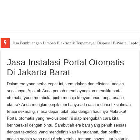
Jasa Pembuangan Limbah Elektronik Terpercaya | Disposal E-Waste, Lapto
Jasa Instalasi Portal Otomatis
Di Jakarta Barat
Dalam era yang serba cepat ini, kemudahan dan efisiensi adalah
segalanya. Apakah Anda pernah membayangkan memiliki portal
otomatis yang membuka pintu menuju kenyamanan tanpa usaha
ekstra? Anda mungkin berpikir ini hanya ada dalam dunia fiksi ilmiah,
tetapi sekarang, masa depan telah tiba dengan hadirnya Mabruka!
Portal otomatis yang revolusioner ini siap mengubah cara kita
berinteraksi dengan pintu. Sambutlah era baru yang penuh sensasi
dengan teknologi yang mendefinisikan kemudahan, dan berikut
adalah segala yang perlu Anda ketahui tentang inovasi luar biasa ini.