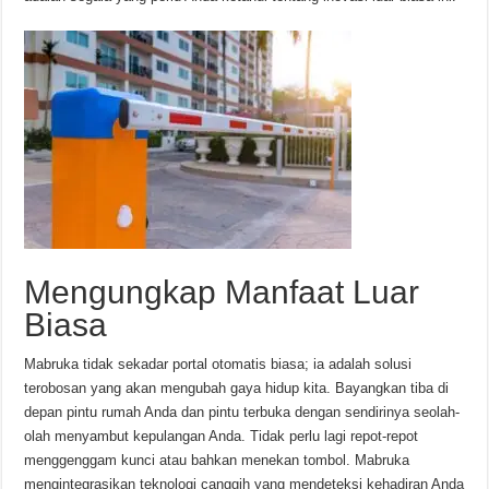
Mengungkap Manfaat Luar
Biasa
Mabruka tidak sekadar portal otomatis biasa; ia adalah solusi
terobosan yang akan mengubah gaya hidup kita. Bayangkan tiba di
depan pintu rumah Anda dan pintu terbuka dengan sendirinya seolah-
olah menyambut kepulangan Anda. Tidak perlu lagi repot-repot
menggenggam kunci atau bahkan menekan tombol. Mabruka
mengintegrasikan teknologi canggih yang mendeteksi kehadiran Anda