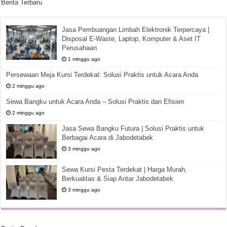
Berita Terbaru
Jasa Pembuangan Limbah Elektronik Terpercaya |
Disposal E-Waste, Laptop, Komputer & Aset IT
Perusahaan
1 minggu ago
Persewaan Meja Kursi Terdekat: Solusi Praktis untuk Acara Anda
2 minggu ago
Sewa Bangku untuk Acara Anda – Solusi Praktis dan Efisien
2 minggu ago
Jasa Sewa Bangku Futura | Solusi Praktis untuk
Berbagai Acara di Jabodetabek
3 minggu ago
Sewa Kursi Pesta Terdekat | Harga Murah,
Berkualitas & Siap Antar Jabodetabek
3 minggu ago