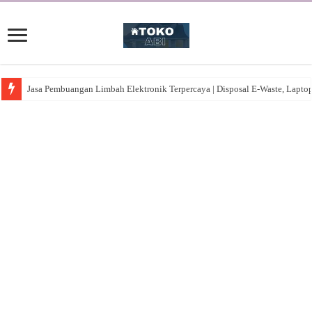
Jasa Pembuangan Limbah Elektronik Terpercaya | Disposal E-Waste, Lapto