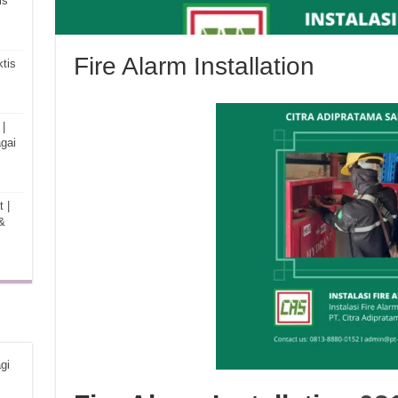
is
Fire Alarm Installation
tis
|
gai
 |
&
gi