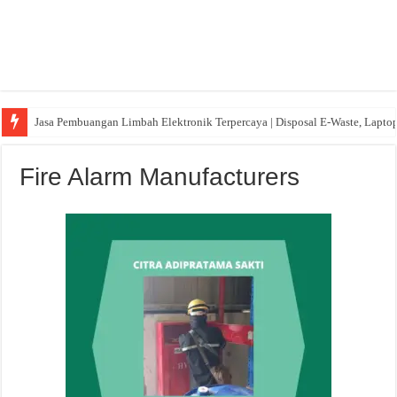
Jasa Pembuangan Limbah Elektronik Terpercaya | Disposal E-Waste, Lapto
Fire Alarm Manufacturers