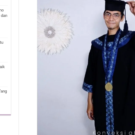
ho
 dan
tu
aik
Yang