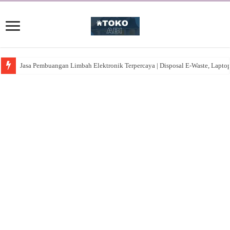
Jasa Pembuangan Limbah Elektronik Terpercaya | Disposal E-Waste, Lapto