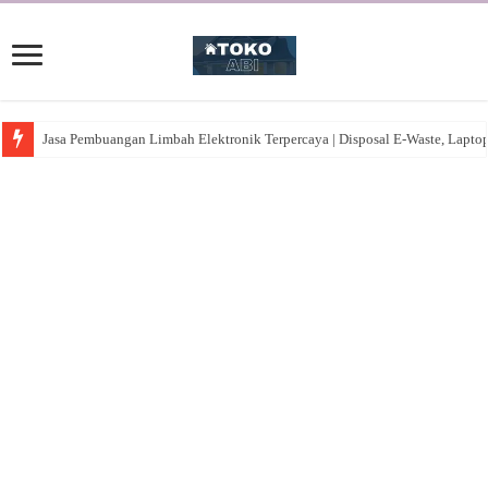
Jasa Pembuangan Limbah Elektronik Terpercaya | Disposal E-Waste, Lapto