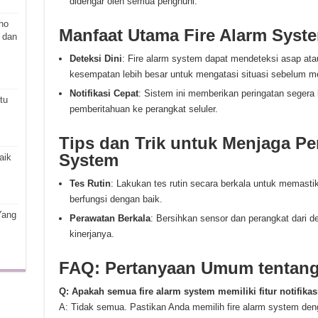
didengar oleh semua penghuni.
ho
Manfaat Utama Fire Alarm Syst
 dan
Deteksi Dini
: Fire alarm system dapat mendeteksi asap ata
kesempatan lebih besar untuk mengatasi situasi sebelum men
Notifikasi Cepat
: Sistem ini memberikan peringatan segera
tu
pemberitahuan ke perangkat seluler.
Tips dan Trik untuk Menjaga Pe
System
aik
Tes Rutin
: Lakukan tes rutin secara berkala untuk memast
berfungsi dengan baik.
Yang
Perawatan Berkala
: Bersihkan sensor dan perangkat dari 
kinerjanya.
FAQ: Pertanyaan Umum tentang
Q: Apakah semua fire alarm system memiliki fitur notifikas
A: Tidak semua. Pastikan Anda memilih fire alarm system dengan