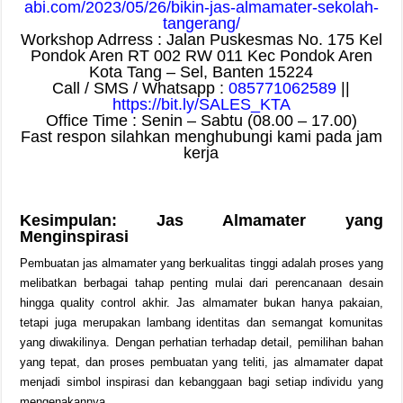
abi.com/2023/05/26/bikin-jas-almamater-sekolah-
tangerang/
Workshop Adrress : Jalan Puskesmas No. 175 Kel
Pondok Aren RT 002 RW 011 Kec Pondok Aren
Kota Tang – Sel, Banten 15224
Call / SMS / Whatsapp :
085771062589
||
https://bit.ly/SALES_KTA
Office Time : Senin – Sabtu (08.00 – 17.00)
Fast respon silahkan menghubungi kami pada jam
kerja
Kesimpulan: Jas Almamater yang
Menginspirasi
Pembuatan jas almamater yang berkualitas tinggi adalah proses yang
melibatkan berbagai tahap penting mulai dari perencanaan desain
hingga quality control akhir. Jas almamater bukan hanya pakaian,
tetapi juga merupakan lambang identitas dan semangat komunitas
yang diwakilinya. Dengan perhatian terhadap detail, pemilihan bahan
yang tepat, dan proses pembuatan yang teliti, jas almamater dapat
menjadi simbol inspirasi dan kebanggaan bagi setiap individu yang
mengenakannya.