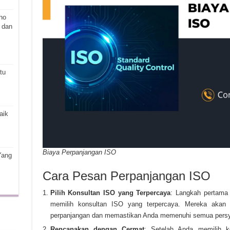
ho
 dan
tu
aik
Biaya Perpanjangan ISO
Yang
Cara Pesan Perpanjangan ISO
Pilih Konsultan ISO yang Terpercaya
: Langkah pertama
memilih konsultan ISO yang terpercaya. Mereka akan
perpanjangan dan memastikan Anda memenuhi semua persya
Rencanakan dengan Cermat
: Setelah Anda memilih k