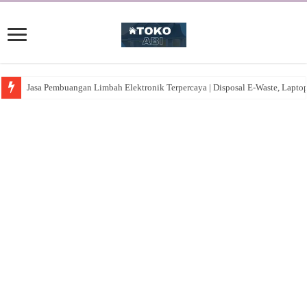
Jasa Pembuangan Limbah Elektronik Terpercaya | Disposal E-Waste, Lapto