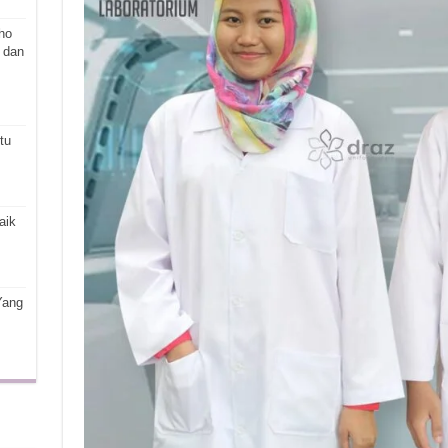
ho
 dan
tu
aik
Yang