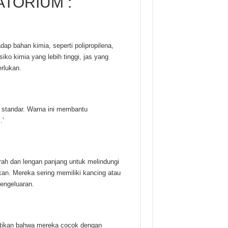
ATORIUM :
ap bahan kimia, seperti polipropilena,
iko kimia yang lebih tinggi, jas yang
erlukan.
m standar. Warna ini membantu
.’
rah dan lengan panjang untuk melindungi
kan. Mereka sering memiliki kancing atau
engeluaran.
stikan bahwa mereka cocok dengan