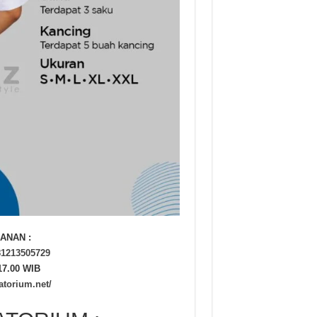
ANAN :
81213505729
17.00 WIB
atorium.net/