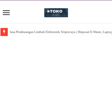
Jasa Pembuangan Limbah Elektronik Terpercaya | Disposal E-Waste, Lapto