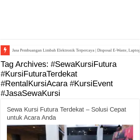
Jasa Pembuangan Limbah Elektronik Terpercaya | Disposal E-Waste, Lapto
Tag Archives:
#SewaKursiFutura
#KursiFuturaTerdekat
#RentalKursiAcara #KursiEvent
#JasaSewaKursi
Sewa Kursi Futura Terdekat – Solusi Cepat
untuk Acara Anda