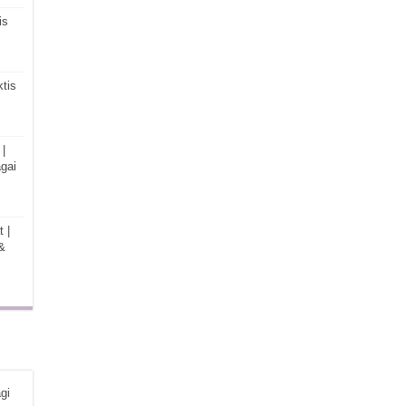
is
tis
|
gai
 |
&
gi