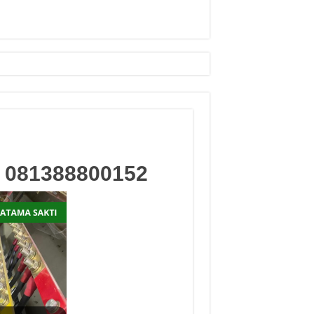
p
081388800152