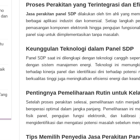
Proses Perakitan yang Terintegrasi dan Ef
ho
Jasa perakitan panel SDP
dilakukan oleh tim ahli yang mem
 dan
berbagai aplikasi industri dan komersial. Setiap langkah per
pemasangan komponen elektronik hingga pengujian fungsional
panel siap untuk diimplementasikan tanpa masalah.
tu
Keunggulan Teknologi dalam Panel SDP
Panel SDP saat ini dilengkapi dengan teknologi canggih sepert
dengan sistem manajemen energi. Teknologi ini memungk
aik
terhadap kinerja panel dan identifikasi dini terhadap potens
berkualitas tinggi juga meningkatkan efisiensi energi dan kean
Pentingnya Pemeliharaan Rutin untuk Kel
Yang
Setelah proses perakitan selesai, pemeliharaan rutin menja
beroperasi optimal dalam jangka panjang. Pemeliharaan ini me
fisik panel, pengujian fungsi elektronik, dan kalibras
mengidentifikasi dan mengatasi potensi masalah sebelum menja
Tips Memilih Penyedia Jasa Perakitan Pan