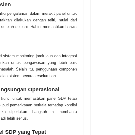
isien
iliki pengalaman dalam merakit panel untuk
akitan dilakukan dengan teliti, mulai dari
 setelah selesai. Hal ini memastikan bahwa
i sistem monitoring jarak jauh dan integrasi
inkan untuk pengawasan yang lebih baik
i masalah. Selain itu, penggunaan komponen
dalan sistem secara keseluruhan.
angsungan Operasional
di kunci untuk memastikan panel SDP tetap
liputi pemeriksaan berkala terhadap kondisi
i jika diperlukan. Langkah ini membantu
di lebih serius.
el SDP yang Tepat