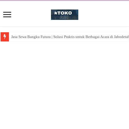
Jasa Sewa Bangku Futura | Solusi Praktis untuk Berbagai Acara di Jabodeta