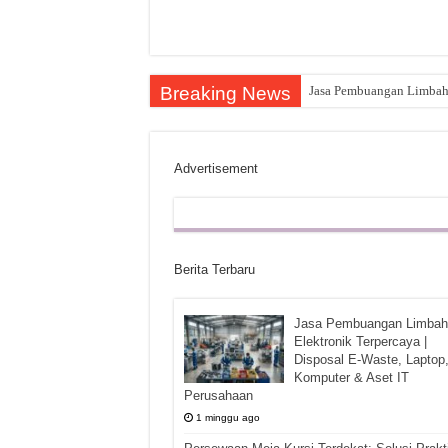
Breaking News
Jasa Pembuangan Limbah E
Persewaan Meja Kursi Ter
Advertisement
Berita Terbaru
Jasa Pembuangan Limbah
Elektronik Terpercaya |
Disposal E-Waste, Laptop
Komputer & Aset IT
Perusahaan
1 minggu ago