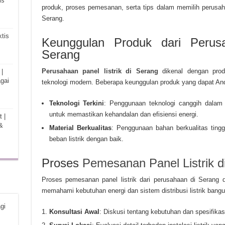
is
produk, proses pemesanan, serta tips dalam memilih perusaha
Serang.
tis
Keunggulan Produk dari Perusa
Serang
Perusahaan panel listrik di Serang
dikenal dengan produ
|
gai
teknologi modern. Beberapa keunggulan produk yang dapat An
Teknologi Terkini
: Penggunaan teknologi canggih dalam
untuk memastikan kehandalan dan efisiensi energi.
 |
&
Material Berkualitas
: Penggunaan bahan berkualitas tin
beban listrik dengan baik.
Proses
Pemesanan Panel Listrik d
Proses pemesanan panel listrik dari perusahaan di Serang 
memahami kebutuhan energi dan sistem distribusi listrik ban
gi
Konsultasi Awal
: Diskusi tentang kebutuhan dan spesifikas