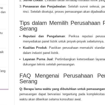
Survei Lokasi
: Evaluasi detail terhadap instalasi listrik y
Penawaran dan Penjadwalan
: Setelah survei selesai,
ho
rinci. Setelah disetujui, proses pemasangan akan dijadwalk
 dan
Tips dalam Memilih Perusahaan P
Serang
tu
Reputasi dan Pengalaman
: Periksa reputasi peru
menyediakan panel listrik untuk proyek-proyek sebelumnya.
Kualitas Produk
: Pastikan perusahaan mematuhi standar
aik
dalam industri panel listrik.
Layanan Purna Jual
: Pertimbangkan ketersediaan layana
dukungan teknis setelah pemasangan.
Yang
FAQ Mengenai Perusahaan Pemb
Serang
Q: Berapa lama waktu yang dibutuhkan untuk pemasangan 
pemasangan dapat bervariasi tergantung pada kompleksitas
waktu akan diberikan selama konsultasi awal.