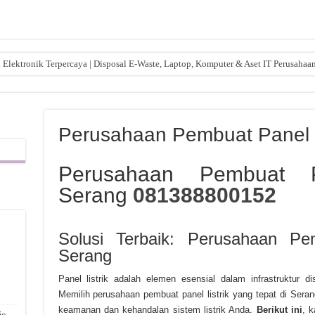
lektronik Terpercaya | Disposal E-Waste, Laptop, Komputer & Aset IT Perusahaa
dekat: Solusi Praktis untuk Acara Anda
Perusahaan Pembuat Panel L
Perusahaan Pembuat P
Serang
081388800152
Solusi Terbaik: Perusahaan Pem
Serang
,
Panel listrik adalah elemen esensial dalam infrastruktur dis
Memilih perusahaan pembuat panel listrik yang tepat di Sera
keamanan dan kehandalan sistem listrik Anda.
Berikut ini
, 