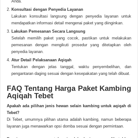
Anda.
Konsultasi dengan Penyedia Layanan
Lakukan konsultasi langsung dengan penyedia layanan untuk
mendapatkan informasi detail mengenai paket yang diinginkan.
Lakukan Pemesanan Secara Langsung
Setelah memilih paket yang cocok, pastikan untuk melakukan
pemesanan dengan mengikuti prosedur yang ditetapkan oleh
penyedia layanan.
Atur Detail Pelaksanaan Aqiqah
Tentukan dengan jelas tanggal, waktu penyembelihan, dan
pengantaran daging sesuai dengan kesepakatan yang telah dibuat.
FAQ Tentang Harga Paket Kambing
Aqiqah Tebet
Apakah ada pilihan jenis hewan selain kambing untuk aqiqah di
Tebet?
Di Tebet, umumnya pilihan utama adalah kambing, namun beberapa
layanan juga menawarkan opsi domba sesuai dengan permintaan.