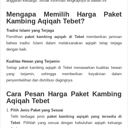
anggaran keluarga. Simak informasi lengkapnya di bawah ini.
Mengapa Memilih Harga Paket
Kambing Aqiqah Tebet?
Tradisi Islami yang Terjaga
Pemilihan
paket kambing aqiqah di Tebet
memberikan jaminan
bahwa tradisi Islami dalam melaksanakan aqiqah tetap terjaga
dengan baik.
Kualitas Hewan yang Terjamin
Setiap paket kambing aqiqah di Tebet menawarkan kualitas hewan
yang terjamin, sehingga memberikan keyakinan dalam
penyembelihan dan distribusi dagingnya.
Cara Pesan Harga Paket Kambing
Aqiqah Tebet
Pilih Jenis Paket yang Sesuai
Teliti berbagai jenis
paket kambing aqiqah yang tersedia di
Tebet
. Pilihlah yang sesuai dengan kebutuhan aqiqah keluarga