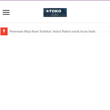
Persewaan Meja Kursi Terdekat: Solusi Praktis untuk Acara Anda