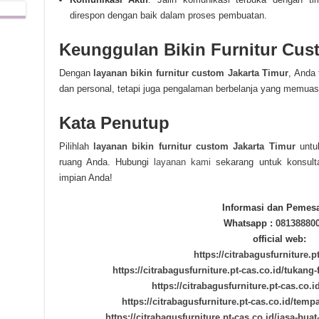
direspon dengan baik dalam proses pembuatan.
Keunggulan Bikin Furnitur Cus
Dengan
layanan bikin furnitur custom Jakarta Timur
, Anda 
dan personal, tetapi juga pengalaman berbelanja yang memuas
Kata Penutup
Pilihlah
layanan bikin furnitur custom Jakarta Timur
untuk
ruang Anda. Hubungi
layanan kami
sekarang untuk konsulta
impian Anda!
Informasi dan Pemes
Whatsapp :
08138880
official web:
https://citrabagusfurniture.p
https://citrabagusfurniture.pt-cas.co.id/tukang-
https://citrabagusfurniture.pt-cas.co.i
https://citrabagusfurniture.pt-cas.co.id/tempa
https://citrabagusfurniture.pt-cas.co.id/jasa-bua