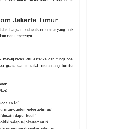
tom Jakarta Timur
tidak hanya mendapatkan furnitur yang unik
kan dan terpercaya.
 mewujudkan visi estetika dan fungsional
si gratis dan mulailah merancang furnitur
anan
0152
t-cas.co.id/
furnitur-custom-jakarta-timur/
d/desain-dapur-kecil/
t-bikin-dapur-jakarta-timur/
t-dapur-minimalis-jakarta-timur/