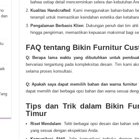
bahwa setiap detail mencerminkan selera dan kebutuhan An
ho
Kualitas Handcrafted
: Kami menggunakan bahan-bahan ber
 dan
terampil untuk memastikan keindahan estetika dan ketahanan 
Pengalaman Berbasis Klien
: Dukungan penuh dari tim ahli
hingga pengiriman, memastikan kepuasan maksimal bagi set
tu
FAQ tentang Bikin Furnitur Cus
Q: Berapa lama waktu yang dibutuhkan untuk pembuat
bervariasi tergantung pada kompleksitas desain. Tim kami a
aik
selama proses konsultasi.
Q: Apakah saya dapat memilih bahan dan warna furnitur
dapat memilih dari berbagai opsi bahan dan warna sesuai deng
Yang
Tips dan Trik dalam Bikin Fu
Timur
Riset Mendalam
: Teliti berbagai opsi desain dan bahan 
yang sesuai dengan ekspektasi Anda.
Komunikasi Aktif
: Jalin komunikasi terbuka dengan ti