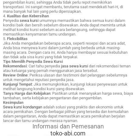
pengambilan kursi, sehingga Anda tidak perlu repot memikirkan
transportasi. Ini sangat membantu, terutama saat mendekati hari-H, di
mana banyak hal lain yang perlu dipersiapkan.
4.
Kualitas dan Kebersihan
Penyedia
sewa kursi
umumnya memastikan bahwa semua kursi dalam
kondisi baik dan bersih sebelum disewakan. Anda dapat meminta untuk
melihat kondisi kursi sebelum acara berlangsung, sehingga dapat
memastikan kenyamanan tamu undangan.
5.
Fleksibilitas
Jika Anda mengadakan beberapa acara, seperti resepsi dan acara adat,
Anda bisa menyewa kursi dalam jumlah yang berbeda untuk masing-
masing acara. Dengan cara ini, Anda hanya membayar sesuai kebutuhan
dan tidak ada sisa kursi yang tidak terpakai.
Tips Memilih Penyedia Sewa Kursi
Rekomendasi
: Cari tahu penyedia
jasa sewa kursi
dari rekomendasi teman
atau keluarga yang pernah menggunakan jasa tersebut.
Review Online
: Periksa ulasan dan testimoni dari pelanggan sebelumnya
untuk mengetahui reputasi penyedia jasa.
Kunjungi Tempat
: Jika memungkinkan, kunjungi lokasi penyewaan untuk
melihat langsung kondisi kursi yang disewakan.
Tanya Harga dan Kebijakan
: Pastikan untuk menanyakan harga sewa, biaya
tambahan, serta kebijakan pengantaran dan pengambilan.
Kesimpulan
Sewa kursi kondangan
adalah solusi yang praktis dan ekonomis untuk
acara pernikahan. Dengan berbagai pilihan yang tersedia dan kemudahan
dalam pengantaran, Anda dapat memastikan acara pernikahan berjalan
lancar dan tamu undangan merasa nyaman.
Informasi dan Pemesanan
toko-abi.com