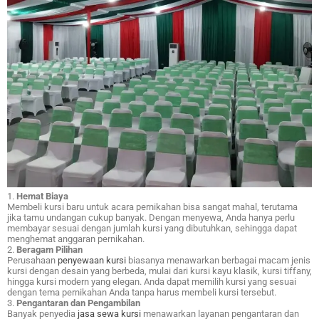
1.
Hemat Biaya
Membeli kursi baru untuk acara pernikahan bisa sangat mahal, terutama
jika tamu undangan cukup banyak. Dengan menyewa, Anda hanya perlu
membayar sesuai dengan jumlah kursi yang dibutuhkan, sehingga dapat
menghemat anggaran pernikahan.
2.
Beragam Pilihan
Perusahaan
penyewaan kursi
biasanya menawarkan berbagai macam jenis
kursi dengan desain yang berbeda, mulai dari kursi kayu klasik, kursi tiffany,
hingga kursi modern yang elegan. Anda dapat memilih kursi yang sesuai
dengan tema pernikahan Anda tanpa harus membeli kursi tersebut.
3.
Pengantaran dan Pengambilan
Banyak penyedia
jasa sewa kursi
menawarkan layanan pengantaran dan