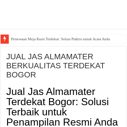
Persewaan Meja Kursi Terdekat: Solusi Praktis untuk Acara Anda
Sewa Bangku untuk Acara Anda – Solusi Praktis dan Efisien
JUAL JAS ALMAMATER
BERKUALITAS TERDEKAT
BOGOR
Jual Jas Almamater
Terdekat Bogor: Solusi
Terbaik untuk
Penampilan Resmi Anda