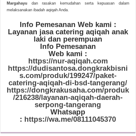
Margahayu
dan rasakan kemudahan serta kepuasan dalam
melaksanakan ibadah aqiqah Anda.
Info Pemesanan Web kami :
Layanan jasa catering aqiqah anak
laki dan perempuan
Info Pemesanan
Web kami :
https://nur-aqiqah.com
https://dudisantosa.dongkrakbisni
s.com/produk/199247/paket-
catering-aqiqah-di-bsd-tangerang/
https://dongkrakusaha.com/produk
/216238/layanan-aqiqah-daerah-
serpong-tangerang
Whatsapp
:
https://wa.me/08111045370