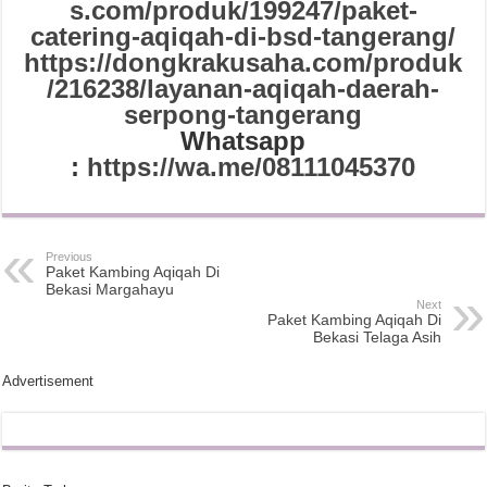
s.com/produk/199247/paket-
catering-aqiqah-di-bsd-tangerang/
https://dongkrakusaha.com/produk
/216238/layanan-aqiqah-daerah-
serpong-tangerang
Whatsapp
:
https://wa.me/08111045370
Previous
Paket Kambing Aqiqah Di
Bekasi Margahayu
Next
Paket Kambing Aqiqah Di
Bekasi Telaga Asih
Advertisement