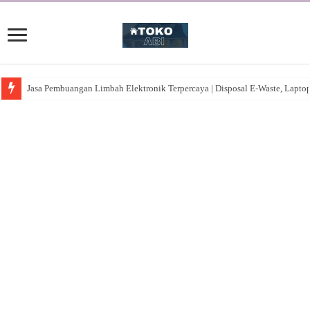
Jasa Pembuangan Limbah Elektronik Terpercaya | Disposal E-Waste, Lapto