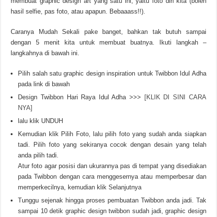
membuat graphic design art yang satu ini, yaitu foto diri kita (boleh
hasil selfie, pas foto, atau apapun. Bebaaass!!).
Caranya Mudah Sekali pake banget, bahkan tak butuh sampai
dengan 5 menit kita untuk membuat buatnya. Ikuti langkah –
langkahnya di bawah ini.
Pilih salah satu graphic design inspiration untuk Twibbon Idul Adha
pada link di bawah
Design Twibbon Hari Raya Idul Adha >>>
[KLIK DI SINI CARA
NYA]
lalu klik UNDUH
Kemudian klik Pilih Foto, lalu pilih foto yang sudah anda siapkan
tadi. Pilih foto yang sekiranya cocok dengan desain yang telah
anda pilih tadi.
Atur foto agar posisi dan ukurannya pas di tempat yang disediakan
pada Twibbon dengan cara menggesernya atau memperbesar dan
memperkecilnya, kemudian klik Selanjutnya
Tunggu sejenak hingga proses pembuatan Twibbon anda jadi. Tak
sampai 10 detik graphic design twibbon sudah jadi, graphic design